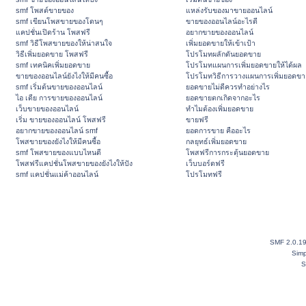
smf โพสต์ขายของ
แหล่งรับของมาขายออนไลน์
smf เขียนโพสขายของโดนๆ
ขายของออนไลน์อะไรดี
แคปชั่นเปิดร้าน โพสฟรี
อยากขายของออนไลน์
smf วิธีโพสขายของให้น่าสนใจ
เพิ่มยอดขายให้เข้าเป้า
วิธีเพิ่มยอดขาย โพสฟรี
โปรโมทผลักดันยอดขาย
smf เทคนิคเพิ่มยอดขาย
โปรโมทแผนการเพิ่มยอดขายให้ได้ผล
ขายของออนไลน์ยังไงให้มีคนซื้อ
โปรโมทวิธีการวางแผนการเพิ่มยอดขา
smf เริ่มต้นขายของออนไลน์
ยอดขายไม่ดีควรทำอย่างไร
ไอ เดีย การขายของออนไลน์
ยอดขายตกเกิดจากอะไร
เว็บขายของออนไลน์
ทำไมต้องเพิ่มยอดขาย
เริ่ม ขายของออนไลน์ โพสฟรี
ขายฟรี
อยากขายของออนไลน์ smf
ยอดการขาย คืออะไร
โพสขายของยังไงให้มีคนซื้อ
กลยุทธ์เพิ่มยอดขาย
smf โพสขายของแบบไหนดี
โพสฟรีการกระตุ้นยอดขาย
โพสฟรีแคปชั่นโพสขายของยังไงให้ปัง
เว็บบอร์ดฟรี
smf แคปชั่นแม่ค้าออนไลน์
โปรโมทฟรี
SMF 2.0.1
Simp
S