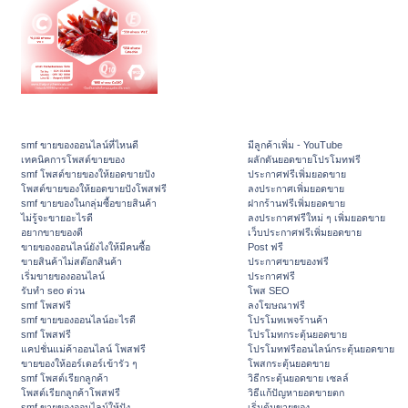
smf ขายของออนไลน์ที่ไหนดี
มีลูกค้าเพิ่ม - YouTube
เทคนิคการโพสต์ขายของ
ผลักดันยอดขายโปรโมทฟรี
smf โพสต์ขายของให้ยอดขายปัง
ประกาศฟรีเพิ่มยอดขาย
โพสต์ขายของให้ยอดขายปังโพสฟรี
ลงประกาศเพิ่มยอดขาย
smf ขายของในกลุ่มซื้อขายสินค้า
ฝากร้านฟรีเพิ่มยอดขาย
ไม่รู้จะขายอะไรดี
ลงประกาศฟรีใหม่ ๆ เพิ่มยอดขาย
อยากขายของดี
เว็บประกาศฟรีเพิ่มยอดขาย
ขายของออนไลน์ยังไงให้มีคนซื้อ
Post ฟรี
ขายสินค้าไม่สต๊อกสินค้า
ประกาศขายของฟรี
เริ่มขายของออนไลน์
ประกาศฟรี
รับทำ seo ด่วน
โพส SEO
smf โพสฟรี
ลงโฆษณาฟรี
smf ขายของออนไลน์อะไรดี
โปรโมทเพจร้านค้า
smf โพสฟรี
โปรโมทกระตุ้นยอดขาย
แคปชั่นแม่ค้าออนไลน์ โพสฟรี
โปรโมทฟรีออนไลน์กระตุ้นยอดขาย
ขายของให้ออร์เดอร์เข้ารัว ๆ
โพสกระตุ้นยอดขาย
smf โพสต์เรียกลูกค้า
วิธีกระตุ้นยอดขาย เซลล์
โพสต์เรียกลูกค้าโพสฟรี
วิธีแก้ปัญหายอดขายตก
smf ขายของออนไลน์ให้ปัง
เริ่มต้นขายของ