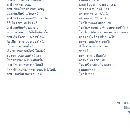
smf โพสต์ขายของ
แหล่งรับของมาขายออนไลน์
smf เขียนโพสขายของโดนๆ
ขายของออนไลน์อะไรดี
แคปชั่นเปิดร้าน โพสฟรี
อยากขายของออนไลน์
smf วิธีโพสขายของให้น่าสนใจ
เพิ่มยอดขายให้เข้าเป้า
วิธีเพิ่มยอดขาย โพสฟรี
โปรโมทผลักดันยอดขาย
smf เทคนิคเพิ่มยอดขาย
โปรโมทแผนการเพิ่มยอดขายให้ได้ผล
ขายของออนไลน์ยังไงให้มีคนซื้อ
โปรโมทวิธีการวางแผนการเพิ่มยอดขา
smf เริ่มต้นขายของออนไลน์
ยอดขายไม่ดีควรทำอย่างไร
ไอ เดีย การขายของออนไลน์
ยอดขายตกเกิดจากอะไร
เว็บขายของออนไลน์
ทำไมต้องเพิ่มยอดขาย
เริ่ม ขายของออนไลน์ โพสฟรี
ขายฟรี
อยากขายของออนไลน์ smf
ยอดการขาย คืออะไร
โพสขายของยังไงให้มีคนซื้อ
กลยุทธ์เพิ่มยอดขาย
smf โพสขายของแบบไหนดี
โพสฟรีการกระตุ้นยอดขาย
โพสฟรีแคปชั่นโพสขายของยังไงให้ปัง
เว็บบอร์ดฟรี
smf แคปชั่นแม่ค้าออนไลน์
โปรโมทฟรี
SMF 2.0.1
Simp
S