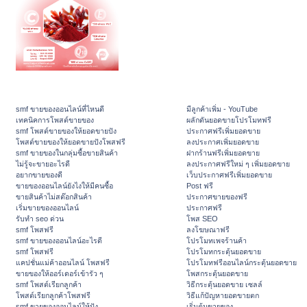
smf ขายของออนไลน์ที่ไหนดี
มีลูกค้าเพิ่ม - YouTube
เทคนิคการโพสต์ขายของ
ผลักดันยอดขายโปรโมทฟรี
smf โพสต์ขายของให้ยอดขายปัง
ประกาศฟรีเพิ่มยอดขาย
โพสต์ขายของให้ยอดขายปังโพสฟรี
ลงประกาศเพิ่มยอดขาย
smf ขายของในกลุ่มซื้อขายสินค้า
ฝากร้านฟรีเพิ่มยอดขาย
ไม่รู้จะขายอะไรดี
ลงประกาศฟรีใหม่ ๆ เพิ่มยอดขาย
อยากขายของดี
เว็บประกาศฟรีเพิ่มยอดขาย
ขายของออนไลน์ยังไงให้มีคนซื้อ
Post ฟรี
ขายสินค้าไม่สต๊อกสินค้า
ประกาศขายของฟรี
เริ่มขายของออนไลน์
ประกาศฟรี
รับทำ seo ด่วน
โพส SEO
smf โพสฟรี
ลงโฆษณาฟรี
smf ขายของออนไลน์อะไรดี
โปรโมทเพจร้านค้า
smf โพสฟรี
โปรโมทกระตุ้นยอดขาย
แคปชั่นแม่ค้าออนไลน์ โพสฟรี
โปรโมทฟรีออนไลน์กระตุ้นยอดขาย
ขายของให้ออร์เดอร์เข้ารัว ๆ
โพสกระตุ้นยอดขาย
smf โพสต์เรียกลูกค้า
วิธีกระตุ้นยอดขาย เซลล์
โพสต์เรียกลูกค้าโพสฟรี
วิธีแก้ปัญหายอดขายตก
smf ขายของออนไลน์ให้ปัง
เริ่มต้นขายของ