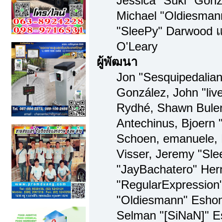
Jessica "Suki" Gonz
Michael "Oldiesma
"SleePy" Darwood แ
O'Leary
ผู้พัฒนา
Jon "Sesquipedalian"
González, John "li
Rydhé, Shawn Bulen
Antechinus, Bjoern "
Schoen, emanuele, 
Visser, Jeremy "Sl
"JayBachatero" Her
"RegularExpression
"Oldiesmann" Eshom,
Selman "[SiNaN]" Es