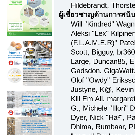
Hildebrandt, Thorst
ผู้เชี่ยวชาญด้านการสนั
Will "Kindred" Wagne
Aleksi "Lex" Kilpine
(F.L.A.M.E.R)" Patel
Scott, Bigguy, br36
Large, Duncan85, El
Gadsdon, GigaWatt,
Olof "Owdy" Eriksso
Justyne, K@, Kevin 
Kill Em All, margare
G., Michele "Illori" 
Dyer, Nick "Ha²", Pa
Dhima, Rumbaar, Pi