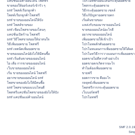
แคปชั่นแม่ค้าออนไลน์ โพสฟรี
โปรโมทฟรีออนไลน์กระตุ้นยอดขาย
ขายของให้ออร์เดอร์เข้ารัว ๆ
โพสกระตุ้นยอดขาย
smf โพสต์เรียกลูกค้า
วิธีกระตุ้นยอดขาย เซลล์
โพสต์เรียกลูกค้าโพสฟรี
วิธีแก้ปัญหายอดขายตก
smf ขายของออนไลน์ให้ปัง
เริ่มต้นขายของ
smf โพสต์ขายของ
แหล่งรับของมาขายออนไลน์
smf เขียนโพสขายของโดนๆ
ขายของออนไลน์อะไรดี
แคปชั่นเปิดร้าน โพสฟรี
อยากขายของออนไลน์
smf วิธีโพสขายของให้น่าสนใจ
เพิ่มยอดขายให้เข้าเป้า
วิธีเพิ่มยอดขาย โพสฟรี
โปรโมทผลักดันยอดขาย
smf เทคนิคเพิ่มยอดขาย
โปรโมทแผนการเพิ่มยอดขายให้ได้ผล
ขายของออนไลน์ยังไงให้มีคนซื้อ
โปรโมทวิธีการวางแผนการเพิ่มยอดขา
smf เริ่มต้นขายของออนไลน์
ยอดขายไม่ดีควรทำอย่างไร
ไอ เดีย การขายของออนไลน์
ยอดขายตกเกิดจากอะไร
เว็บขายของออนไลน์
ทำไมต้องเพิ่มยอดขาย
เริ่ม ขายของออนไลน์ โพสฟรี
ขายฟรี
อยากขายของออนไลน์ smf
ยอดการขาย คืออะไร
โพสขายของยังไงให้มีคนซื้อ
กลยุทธ์เพิ่มยอดขาย
smf โพสขายของแบบไหนดี
โพสฟรีการกระตุ้นยอดขาย
โพสฟรีแคปชั่นโพสขายของยังไงให้ปัง
เว็บบอร์ดฟรี
smf แคปชั่นแม่ค้าออนไลน์
โปรโมทฟรี
SMF 2.0.1
Simp