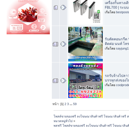
เครื่องกั้นทางเด
FBL700 | ระบบอ่
เริ่มโดย
bestpost
รับตัดคอนกรีต ร
ติดต่อ นนท์ โท
เริ่มโดย
sayjung1
รถรับจ้างไปลา
บรรทุกส่งของไ
เริ่มโดย
coolprod
หน้า: [
1
]
2
3
...
59
โพสต์ขายของฟรี ลงโฆษณาสินค้าฟรี โฆษณาสินค้าฟรี ส
หมวดหมู่ทั่วไป
»
พสฟรี โพสต์ขายของฟรี ลงโฆษณาสินค้าฟรี โฆษณาสินค้