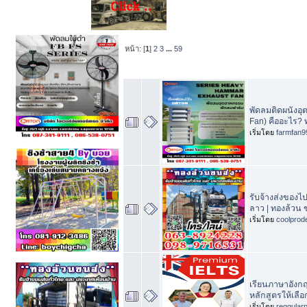
หน้า: [
1
]
2
3
...
59
หัวข้อ
/
เริ่มโ
พัดลมติดผนังอุ
Fan) คืออะไร?
เริ่มโดย
farmfan9
รับจ้างส่งของ
ลาว | ทองล้วน 
เริ่มโดย
coolprod
เรียนภาษาอังกฤ
หลักสูตรให้เล
เริ่มโดย
reggular