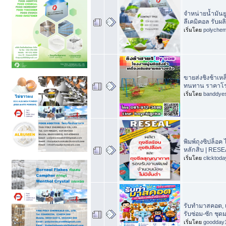
จำหน่ายน้ำมันย
ลีเคมิคอล รับผ
เริ่มโดย
polychem
ขายส่งชิงช้าเห
ทนทาน ราคาโร
เริ่มโดย
banddye
พิมพ์ถุงซิปล็อค ไ
หลักสิบ | RES
เริ่มโดย
clicktod
รับทำมาสคอต, เ
รับซ่อม-ซัก ชุ
เริ่มโดย
goodday