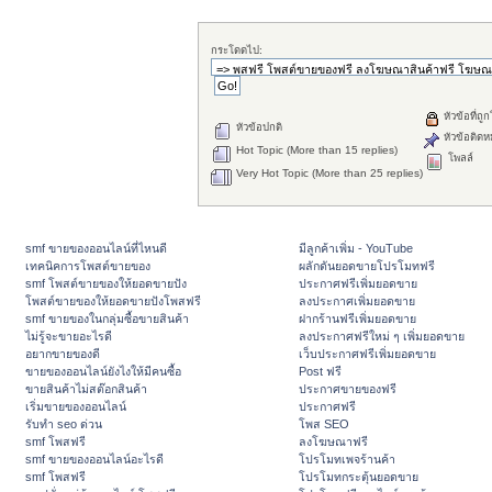
กระโดดไป:
หัวข้อที่ถู
หัวข้อปกติ
หัวข้อติดห
Hot Topic (More than 15 replies)
โพลล์
Very Hot Topic (More than 25 replies)
smf ขายของออนไลน์ที่ไหนดี
มีลูกค้าเพิ่ม - YouTube
เทคนิคการโพสต์ขายของ
ผลักดันยอดขายโปรโมทฟรี
smf โพสต์ขายของให้ยอดขายปัง
ประกาศฟรีเพิ่มยอดขาย
โพสต์ขายของให้ยอดขายปังโพสฟรี
ลงประกาศเพิ่มยอดขาย
smf ขายของในกลุ่มซื้อขายสินค้า
ฝากร้านฟรีเพิ่มยอดขาย
ไม่รู้จะขายอะไรดี
ลงประกาศฟรีใหม่ ๆ เพิ่มยอดขาย
อยากขายของดี
เว็บประกาศฟรีเพิ่มยอดขาย
ขายของออนไลน์ยังไงให้มีคนซื้อ
Post ฟรี
ขายสินค้าไม่สต๊อกสินค้า
ประกาศขายของฟรี
เริ่มขายของออนไลน์
ประกาศฟรี
รับทำ seo ด่วน
โพส SEO
smf โพสฟรี
ลงโฆษณาฟรี
smf ขายของออนไลน์อะไรดี
โปรโมทเพจร้านค้า
smf โพสฟรี
โปรโมทกระตุ้นยอดขาย