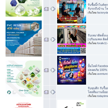
รับซื้อบิ๊กไบค์ท
รับรถถึงบ้าน 
เริ่มโดย
factoryd
รับเหมาติดตั้ง
| ปริมณฑล ติดตั้
เริ่มโดย
foraliv11
ปั้มไลค์ Faceboo
ปลอดภัย 100% 
เริ่มโดย
aventure
รับทุบตึก รับรื้
โดยทีมงานมืออา
เริ่มโดย
todaytim