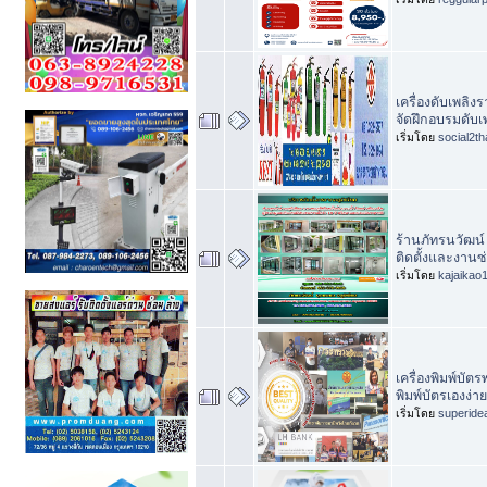
เครื่องดับเพลิงร
จัดฝึกอบรมดับเ
เริ่มโดย
social2th
ร้านภัทรนวัฒน์
ติดตั้งและงาน
เริ่มโดย
kajaikao
เครื่องพิมพ์บั
พิมพ์บัตรเองง่าย 
เริ่มโดย
superide