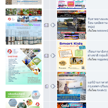
รับลาดยางมะตอ
ร้อน-บดอัดลาน
หนุ่ม)
เริ่มโดย
twistone
เรียนภาษาอังกฤ
ต่างชาติ กลุ่มเ
เริ่มโดย
reggular
แอร์บ้านราคาส่ง 
กรุงเทพฯ-ปริม
เริ่มโดย
foraliv11