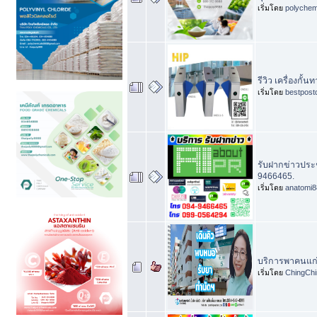
เริ่มโดย
polychem
รีวิว เครื่องกั้น
เริ่มโดย
bestpost
รับฝากข่าวประช
9466465.
เริ่มโดย
anatomi8
บริการพาคนแก่ไ
เริ่มโดย
ChingChi