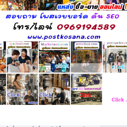
ดย
ตอบ
/
อ่าน