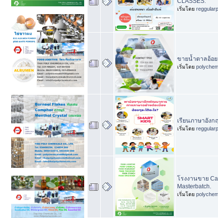
CLASSES.
เริ่มโดย
reggular
ขายน้ำตาลอ้อย
เริ่มโดย
polychem
เรียนภาษาอังกฤ
เริ่มโดย
reggular
โรงงานขาย Cal
Masterbatch.
เริ่มโดย
polychem