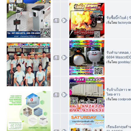
รับซื้อบิ๊กไบค์
เริ่มโดย
factoryd
รับทำมาสคอต, 
6694 MascotD
เริ่มโดย
goodday
รับจ้างไปลาว 
ไทย-ลาว
เริ่มโดย
coolprod
เรียนอังกฤษสำห