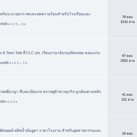
สำหรับระบายอากาศและลดความร้อนสำหรับโรงเรือนและ
78 ตอบ
3142 อ่าน
k4598
«
1
2
3
...
6
»
r & Teen Talk ที่ CLC มข. เรียนภาษาอังกฤษปิดเทอม ขอนแก่น
97 ตอบ
2052 อ่าน
post88
«
1
2
3
...
7
»
วจคดีอาญา สืบทะเบียนรถ ตรวจคู่ค้าทางธุรกิจ ถูกต้องตามหลัก
41 ตอบ
101 อ่าน
st99
«
1
2
3
»
ปตัสออยล์ ผลิตน้ำมันยูคา ราคาโรงงาน สำหรับอุตสาหกรรมและ
18 ตอบ