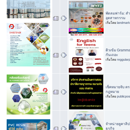
พัดลมฟาร์ม: 
อุตสาหกรรม
เริ่มโดย
landmar
ติวเข้ม Gramma
กันเถอะ
เริ่มโดย
reggular
เช็คหมายจับ ตร
กฎหมาย
เริ่มโดย
publicpo
จำหน่ายยูคาลิ
ธุรกิจ