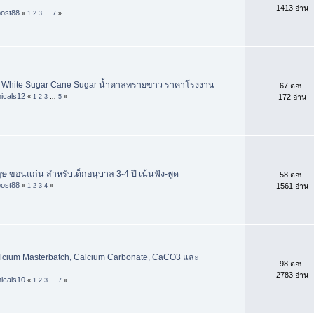
1413 อ่าน
post88
«
1
2
3
...
7
»
 White Sugar Cane Sugar น้ำตาลทรายขาว ราคาโรงงาน
67 ตอบ
icals12
172 อ่าน
«
1
2
3
...
5
»
ษ ขอนแก่น สำหรับเด็กอนุบาล 3-4 ปี เน้นฟัง-พูด
58 ตอบ
post88
1561 อ่าน
«
1
2
3
4
»
cium Masterbatch, Calcium Carbonate, CaCO3 และ
98 ตอบ
2783 อ่าน
icals10
«
1
2
3
...
7
»