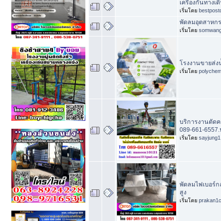
เครื่องกั้นทางเด
เริ่มโดย
bestpost
พัดลมอุตสาหกรร
เริ่มโดย
somwan
โรงงานขายส่งน้
เริ่มโดย
polychem
บริการงานตัดคอ
089-661-6557.
เริ่มโดย
sayjung1
พัดลมไฟเบอร์กล
สูง
เริ่มโดย
prakan1