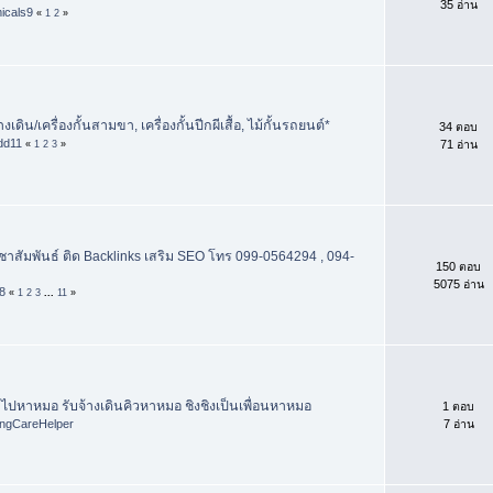
35 อ่าน
icals9
«
1
2
»
ทางเดิน/เครื่องกั้นสามขา, เครื่องกั้นปีกผีเสื้อ, ไม้กั้นรถยนต์*
34 ตอบ
dd11
71 อ่าน
«
1
2
3
»
าสัมพันธ์ ติด Backlinks เสริม SEO โทร 099-0564294 , 094-
150 ตอบ
5075 อ่าน
8
«
1
2
3
...
11
»
ปหาหมอ รับจ้างเดินคิวหาหมอ ชิงชิงเป็นเพื่อนหาหมอ
1 ตอบ
ngCareHelper
7 อ่าน