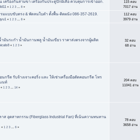
ิน เครื่องกั้นสามขา เครื่องกั้นประตูปีกผีเสื้อ ควบคุมการเข้าออก.
115 ตอบ
dd11
7017 อ่าน
«
1
2
3
...
8
»
มแบบขับตรง & พัดลมใบดำ ตั้งพื้น-ติดผนัง 086-357-2619.
112 ตอบ
gyu1
3979 อ่าน
«
1
2
3
...
8
»
ำมันระกำ น้ำมันกานพลู น้ำมันเขียว ราคาส่งตรงจากผู้ผลิต
32 ตอบ
icals8
68 อ่าน
«
1
2
3
»
นกรีต รับจ้างเจาะคอริ่ง และ ให้เช่าเครื่องมือตัดคอนกรีต โทร
204 ตอบ
นนท์
11041 อ่าน
«
1
2
3
...
14
»
าส อุตสาหกรรม (Fiberglass Industrial Fan) ที่เน้นความทนทาน
78 ตอบ
3658 อ่าน
c
«
1
2
3
...
6
»