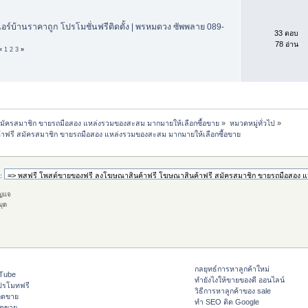
อร์บ้านราคาถูก โปรโมชั่นฟรีติดตั้ง | พรหมดวง ซัพพลาย 089-
33 ตอบ
78 อ่าน
«
1
2
3
»
มัครสมาชิก ขายรถมือสอง แหล่งรวมของสะสม มากมายให้เลือกซื้อขาย
»
หมวดหมู่ทั่วไป
»
าฟรี สมัครสมาชิก ขายรถมือสอง แหล่งรวมของสะสม มากมายให้เลือกซื้อขาย
:
กุญแจ
มุด
กลยุทธ์การหาลูกค้าใหม่
ouTube
ทํายังไงให้ขายของดี ออนไลน์
ปรโมทฟรี
วิธีการหาลูกค้าของ sale
อดขาย
ทำ SEO ติด Google
อดขาย