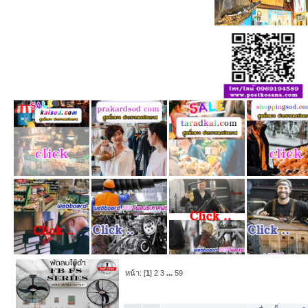
หน้า: [
1
]
2
3
...
59
หัวข้อ
/
เริ่มโ