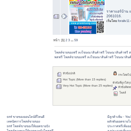
ราคาแอร์บ้าน แ
2061016.
เริ่มโดย
foraliv11
หน้า: [
1
]
2
3
...
59
โพสต์ขายของฟรี ลงโฆษณาสินค้าฟรี โฆษณาสินค้าฟรี ส
พสฟรี โพสต์ขายของฟรี ลงโฆษณาสินค้าฟรี โฆษณาสินค้
หัวข้อปกติ
กระโดดไป
Hot Topic (More than 15 replies)
หัวข้อที่ถูกใส่
Very Hot Topic (More than 25 replies)
หัวข้อติดห
โพลล์
smf ขายของออนไลน์ที่ไหนดี
มีลูกค้าเพิ่ม - Y
เทคนิคการโพสต์ขายของ
ผลักดันยอดขายโ
smf โพสต์ขายของให้ยอดขายปัง
ประกาศฟรีเพิ่มย
โพสต์ขายของให้ยอดขายปังโพสฟรี
ลงประกาศเพิ่มย