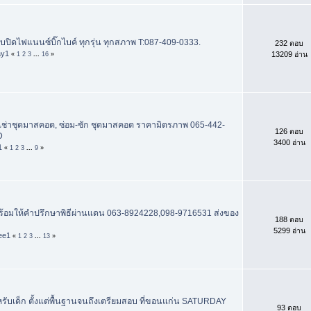
 | รับปิดไฟแนนซ์บิ๊กไบค์ ทุกรุ่น ทุกสภาพ T:087-409-0333.
232 ตอบ
ay1
13209 อ่าน
«
1
2
3
...
16
»
เช่าชุดมาสคอต, ซ่อม-ซัก ชุดมาสคอต ราคามิตรภาพ 065-442-
126 ตอบ
D
3400 อ่าน
1
«
1
2
3
...
9
»
พร้อมให้คำปรึกษาพิธีผ่านแดน 063-8924228,098-9716531 ส่งของ
188 ตอบ
5299 อ่าน
ee1
«
1
2
3
...
13
»
รับเด็ก ตั้งแต่พื้นฐานจนถึงเตรียมสอบ ที่ขอนแก่น SATURDAY
93 ตอบ